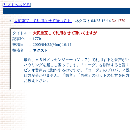
[
リストへもどる
]
大変重宝して利用させて頂いてま..
-
ネクスト
04/25-16:14
No.1770
タイトル
：
大変重宝して利用させて頂いてますが
記事No
：
1770
投稿日
： 2005/04/25(Mon) 16:14
投稿者
：
ネクスト
最近、ＭＳＮメッセンジャー（Ｖ．７）で利用すると音声が巨
ハウリングを起こし困ってます。「コーダ」を削除すると旨く
ビデオ音声共に動作するのですが、「コーダ」のプロパティ設
仕方が分かりません。「録音」「再生」のセットの仕方を何方
お教え下さい。