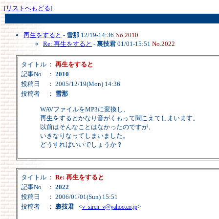
[
リストへもどる
]
再生をすると
-
雪那
12/19-14:36
No.2010
Re: 再生をすると
-
裏技君
01/01-15:51
No.2022
タイトル
：
再生をすると
記事No
：
2010
投稿日
： 2005/12/19(Mon) 14:36
投稿者
：
雪那
WAVファイルをMP3に変換し、
再生をするとかなり音がくもって聞こえてしまいます。
以前はそんなことはなかったのですが、
いきなりなってしまいました。
どうすればいいでしょうか？
タイトル
：
Re: 再生をすると
記事No
：
2022
投稿日
： 2006/01/01(Sun) 15:51
投稿者
：
裏技君
<
>
v_siren_v@yahoo.co.jp