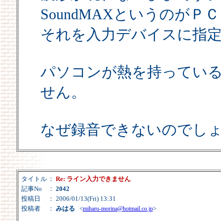
SoundMAXというのが
それを入力デバイスに指
パソコンが熱を持ってい
せん。
なぜ録音できないのでし
タイトル
：
Re: ライン入力できません
記事No
：
2042
投稿日
： 2006/01/13(Fri) 13:31
投稿者
：
みはる
<
>
miharu-morina@hotmail.co.jp