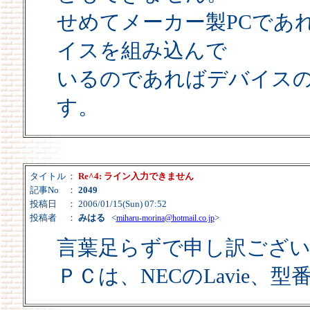
せめてメーカー製PCであ
イスを組み込んで
いるのであればデバイス
す。
タイトル
：
Re^4: ライン入力できません
記事No
：
2049
投稿日
： 2006/01/15(Sun) 07:52
投稿者
：
みはる
<
>
miharu-morina@hotmail.co.jp
言葉足らずで申し訳ござ
ＰＣは、NECのLavie、型番