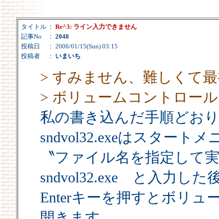
タイトル
：
Re^3: ライン入力できません
記事No
：
2048
投稿日
： 2006/01/15(Sun) 03:15
投稿者
：
いまいち
> すみません、難しくて
> ボリュームコントロー
私の書き込んだ手順どお
sndvol32.exeはスタート
〝ファイル名を指定して
sndvol32.exe と入力した
Enterキーを押すとボリ
開きます。