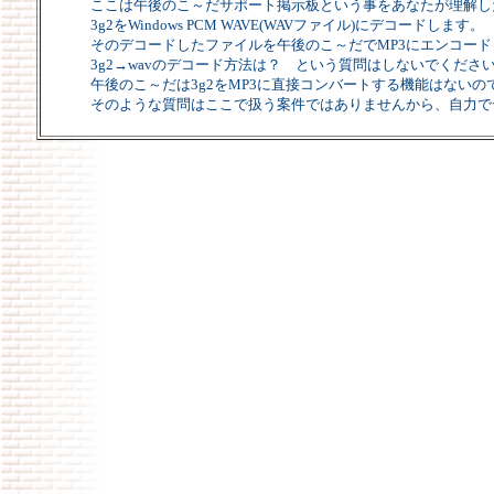
ここは午後のこ～だサポート掲示板という事をあなたが理解し
3g2をWindows PCM WAVE(WAVファイル)にデコードします。
そのデコードしたファイルを午後のこ～だでMP3にエンコー
3g2→wavのデコード方法は？ という質問はしないでくださ
午後のこ～だは3g2をMP3に直接コンバートする機能はないの
そのような質問はここで扱う案件ではありませんから、自力で