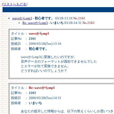
[
リストへもどる
]
waveからmp3
-
初心者です。
03/28-13:16
No.2161
Re: waveからmp3
-
いまいち
03/28-14:31
No.2163
タイトル
：
waveからmp3
記事No
：
2161
投稿日
： 2006/03/28(Tue) 13:16
投稿者
：
初心者です。
waveからmp3に変換したいのですが、
音声データのフォーマットが識別できませんでした
とエラーが出て変換できません。
どうすればいいのでしょうか？
タイトル
：
Re: waveからmp3
記事No
：
2163
投稿日
： 2006/03/28(Tue) 14:31
投稿者
：
いまいち
あなたの提示した情報からは、以下の答えくらいしか思いつき