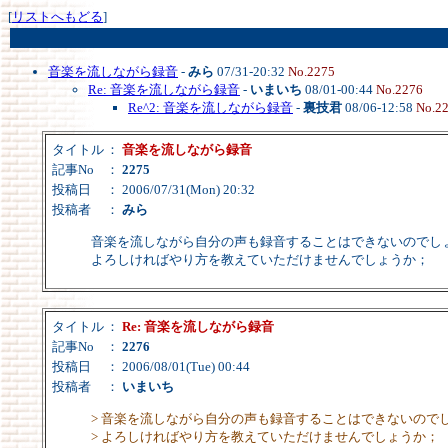
[
リストへもどる
]
音楽を流しながら録音
-
みら
07/31-20:32
No.2275
Re: 音楽を流しながら録音
-
いまいち
08/01-00:44
No.2276
Re^2: 音楽を流しながら録音
-
裏技君
08/06-12:58
No.2
タイトル
：
音楽を流しながら録音
記事No
：
2275
投稿日
： 2006/07/31(Mon) 20:32
投稿者
：
みら
音楽を流しながら自分の声も録音することはできないのでし
よろしければやり方を教えていただけませんでしょうか；
タイトル
：
Re: 音楽を流しながら録音
記事No
：
2276
投稿日
： 2006/08/01(Tue) 00:44
投稿者
：
いまいち
> 音楽を流しながら自分の声も録音することはできないので
> よろしければやり方を教えていただけませんでしょうか；