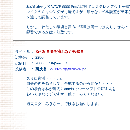
私のLabway X-WAVE 6000 Proの環境ではステレオア
マイクのミキシングが可能ですが、細かなレベル調整が出来
を通して調整しています。
しかし、わたしの環境と貴方の環境は同一ではありませんの
録音できるかは未知数です。
タイトル
：
Re^2: 音楽を流しながら録音
記事No
：
2286
投稿日
： 2006/08/06(Sun) 12:58
投稿者
：
裏技君
<
>
v_siren_v@yahoo.co.jp
久々に復活・・・orz(
自分の声を録音して、合成するのが有効かと・・・
この場合は私が過去にonmixっつーソフトのURL先を
おいてきたはずですが、使ってみてください。
過去ログ「みきさー」で検索お願いします。