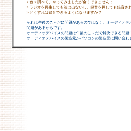
> 色々調べて、やってみましたが全くできません；
> ラジオを再生しても波は出ないし、録音を押しても録音さ
> どうすれば録音できるようになりますか？
それは午後のこ～だに問題があるのではなく、オーディオデ
問題があるからです。
オーディオデバイスの問題は午後のこ～だで解決できる問題
オーディオデバイスの製造元かパソコンの製造元に問い合わ