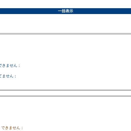
一括表示
できません；
てません；
、できません；