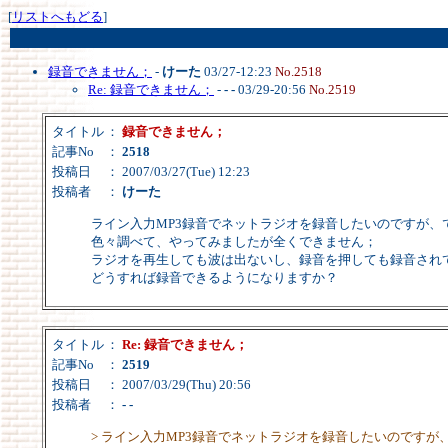
[
リストへもどる
]
録音できません；
-
けーた
03/27-12:23
No.2518
Re: 録音できません；
-
- -
03/29-20:56
No.2519
タイトル
：
録音できません；
記事No
：
2518
投稿日
： 2007/03/27(Tue) 12:23
投稿者
：
けーた
ライン入力MP3録音でネットラジオを録音したいのですが、
色々調べて、やってみましたが全くできません；
ラジオを再生しても波は出ないし、録音を押しても録音され
どうすれば録音できるようになりますか？
タイトル
：
Re: 録音できません；
記事No
：
2519
投稿日
： 2007/03/29(Thu) 20:56
投稿者
：
- -
> ライン入力MP3録音でネットラジオを録音したいのですが