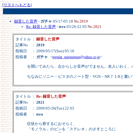
[
リストへもどる
]
録音した音声
-
ガチャ
05/17-05:18
No.2819
Re: 録音した音声
-
tera
05/26-22:05
No.2821
タイトル
：
録音した音声
記事No
：
2819
投稿日
： 2009/05/17(Sun) 05:18
投稿者
：
ガチャ
<
>
topgiar_gungungun@yahoo.co.jp
を聞いてみたら、左からしか音声がでません。友人いわく、
ちなみにソニー・ビスタのノート型・VGN－NR７１Bと書い
タイトル
：
Re: 録音した音声
記事No
：
2821
投稿日
： 2009/05/26(Tue) 22:05
投稿者
：
tera
症状から察するにおそらく、
「モノラル」のピンを「ステレオ」のさすところに