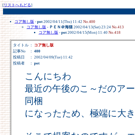
[
リストへもどる
]
コア無し版
-
pot
2002/04/11(Thu) 11:42
No.400
コア無し版
-
ＰＥＮ＠海猫
2002/04/13(Sat) 23:24
No.413
コア無し版
-
pot
2002/04/15(Mon) 11:40
No.418
タイトル
：
コア無し版
記事No
：
400
投稿日
： 2002/04/09(Tue) 11:42
投稿者
：
pot
こんにちわ
最近の午後のこ～だのア
同梱
になったため、極端に大