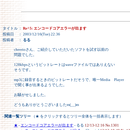
タイトル
：
Re^5: エンコードコアエラーが出ます
投稿日
： 2003/12/16(Tue) 22:36
投稿者
：
るる
cheerioさん、ご紹介していただいたソフトを試す以前の
問題でした。
128kbpsというピットレートはwaveファイルではありえない
そうです。
mp3に録音するときのピットレートだそうで、唯一Media Player
で聞く事が出来るようでした。
お騒がせしました。
どうもありがとうございましたm(__)m
- 関連一覧ツリー
（★ をクリックするとツリー全体を一括表示します）
★
-
エンコードコアエラーが出ます
- るる
12/13-12:16 No.1301