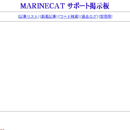
[
記事リスト
] [
新着記事
] [
ワード検索
] [
過去ログ
] [
管理用
]