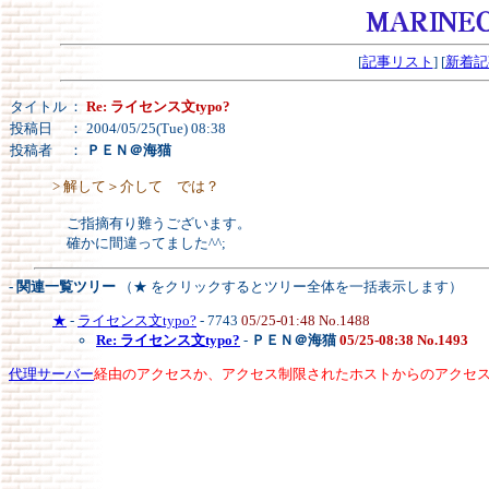
[
記事リスト
] [
新着記
タイトル
：
Re: ライセンス文typo?
投稿日
： 2004/05/25(Tue) 08:38
投稿者
：
ＰＥＮ＠海猫
> 解して＞介して では？
ご指摘有り難うございます。
確かに間違ってました^^;
- 関連一覧ツリー
（★ をクリックするとツリー全体を一括表示します）
★
-
ライセンス文typo?
- 7743
05/25-01:48 No.1488
Re: ライセンス文typo?
-
ＰＥＮ＠海猫
05/25-08:38 No.1493
代理サーバー
経由のアクセスか、アクセス制限されたホストからのアクセ