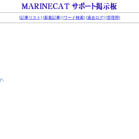
[
記事リスト
] [
新着記事
] [
ワード検索
] [
過去ログ
] [
管理用
]
が。