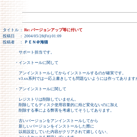
タイトル
：
Re: バージョンアップ等に付いて
投稿日
： 2004/05/28(Fri) 01:09
投稿者
：
ＰＥＮ＠海猫
サポート担当です。
・インストールに関して
アンインストールしてからインストールするのが確実です。
v3.xx系列では一応上書きしても問題ないようには作ってあります
・アンインストールに関して
レジストリは削除していません。
削除してもディスク使用容量的に殆ど変化ないのに加え
削除する事による弊害を考慮してそうしてあります。
古いバージョンをアンインストールしてから
新しいバージョンをインストールした際に
以前設定していた内容がクリアされて嬉しくない、