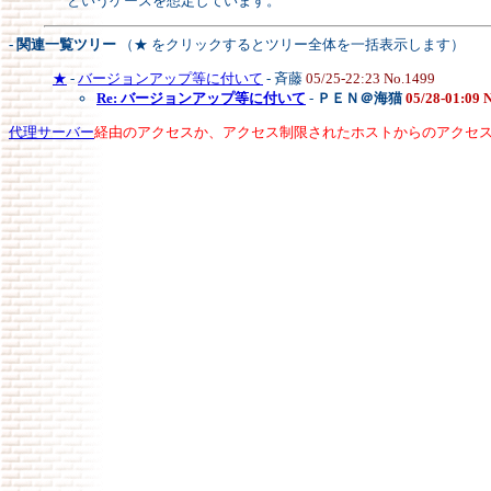
というケースを想定しています。
- 関連一覧ツリー
（★ をクリックするとツリー全体を一括表示します）
★
-
バージョンアップ等に付いて
- 斉藤
05/25-22:23 No.1499
Re: バージョンアップ等に付いて
-
ＰＥＮ＠海猫
05/28-01:09 
代理サーバー
経由のアクセスか、アクセス制限されたホストからのアクセ