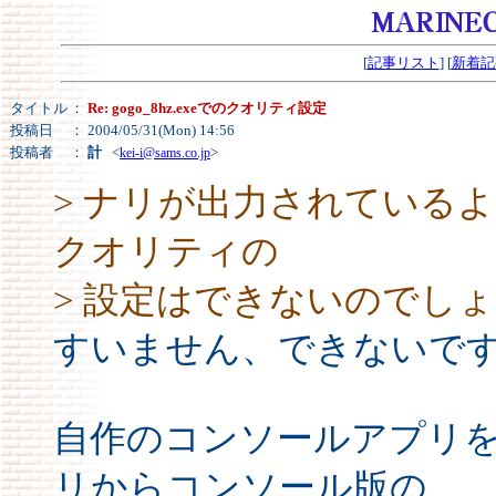
[
記事リスト
] [
新着記
タイトル
：
Re: gogo_8hz.exeでのクオリティ設定
投稿日
： 2004/05/31(Mon) 14:56
投稿者
：
計
<
>
kei-i@sams.co.jp
> ナリが出力されているよう
クオリティの
> 設定はできないのでし
すいません、できないで
自作のコンソールアプリ
リからコンソール版の