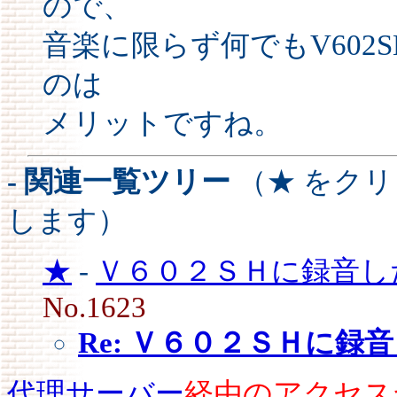
ので、
音楽に限らず何でもV602
のは
メリットですね。
- 関連一覧ツリー
（★ をク
します）
★
-
Ｖ６０２ＳＨに録音し
No.1623
Re: Ｖ６０２ＳＨに録
代理サーバー
経由のアクセス