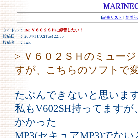
[
記事リスト
] [
新着記
タイトル
：
Re: Ｖ６０２ＳＨに録音したい！
投稿日
： 2004/11/02(Tue) 22:55
投稿者
：
iwk
> Ｖ６０２ＳＨのミュー
すが、こちらのソフトで
たぶんできないと思いま
私もV602SH持ってます
かかった
MP3(セキュアMP3)で