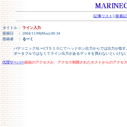
[
記事リスト
] [
新着記
タイトル
：
ライン入力
投稿日
： 2004/11/08(Mon) 09:34
投稿者
：
るーく
パナソニックSLーCT５１０にてヘッドホン出力からでは出力が低
ポータブルではなくてライン出力があるデッキを買わないといけな
代理サーバー
経由のアクセスか、アクセス制限されたホストからのアクセ