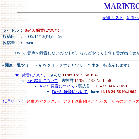
[
記事リスト
] [
新着記
タイトル
：
Re^3: 録音について
投稿日
： 2005/11/18(Fri) 20:56
投稿者
：
korn
DVDの音声を録音したいのですが、なんどやっても何も音が出ませ
- 関連一覧ツリー
（★ をクリックするとツリー全体を一括表示します）
★
-
録音について
- ぶんた
11/05-16:19 No.1947
Re: 録音について
- 裏技君
11/06-22:08 No.1950
Re^2: 録音について
- 裏技君
11/06-22:09 No.1951
Re^3: 録音について
-
korn
11/18-20:56 No.1962
代理サーバー
経由のアクセスか、アクセス制限されたホストからのアクセ