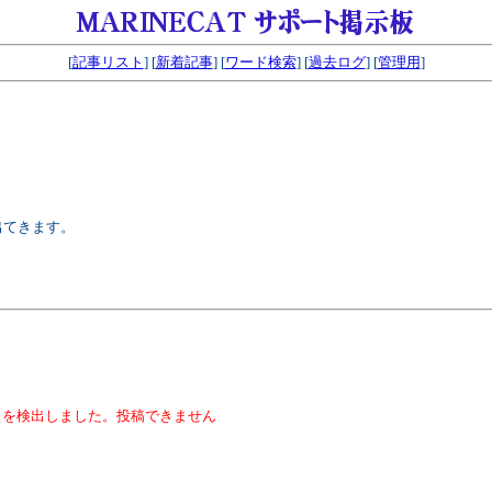
[
記事リスト
] [
新着記事
] [
ワード検索
] [
過去ログ
] [
管理用
]
出てきます。
スを検出しました。投稿できません