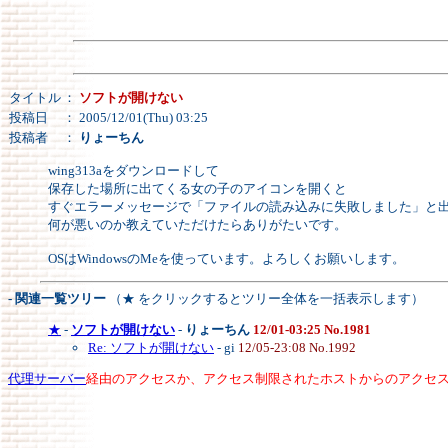
タイトル
：
ソフトが開けない
投稿日
： 2005/12/01(Thu) 03:25
投稿者
：
りょーちん
wing313aをダウンロードして
保存した場所に出てくる女の子のアイコンを開くと
すぐエラーメッセージで「ファイルの読み込みに失敗しました」と
何が悪いのか教えていただけたらありがたいです。
OSはWindowsのMeを使っています。よろしくお願いします。
- 関連一覧ツリー
（★ をクリックするとツリー全体を一括表示します）
★
-
ソフトが開けない
-
りょーちん
12/01-03:25 No.1981
Re: ソフトが開けない
- gi
12/05-23:08 No.1992
代理サーバー
経由のアクセスか、アクセス制限されたホストからのアクセ