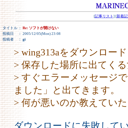
[
記事リスト
] [
新着記
タイトル
：
Re: ソフトが開けない
投稿日
： 2005/12/05(Mon) 23:08
投稿者
：
gi
> wing313aをダウンロー
> 保存した場所に出てく
> すぐエラーメッセージ
ました」と出てきます。
> 何が悪いのか教えてい
ダウンロードに失敗してい