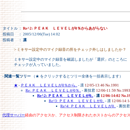
タイトル
：
Re^2: ＰＥＡＫ ＬＥＶＥＬが0％からあがらない
投稿日
： 2005/12/06(Tue) 14:02
投稿者
：
凛
> ミキサー設定中のマイク録音の所をチェック外しはしましたか？
ミキサー設定中のマイク録音を確認しましたが「選択」のところに
チェックが入っていました。
- 関連一覧ツリー
（★ をクリックするとツリー全体を一括表示します）
★
-
ＰＥＡＫ ＬＥＶＥＬが0％から..
- 凛
12/05-13:46 No.1991
Re: ＰＥＡＫ ＬＥＶＥＬが0％..
- 裏技君
12/06-11:59 No.199
Re^2: ＰＥＡＫ ＬＥＶＥＬが0..
-
凛
12/06-14:02 No.1
Re^3: ＰＥＡＫ ＬＥＶＥＬが0..
- 凛
12/06-14:1
Re^4: ＰＥＡＫ ＬＥＶＥＬが0..
- 裏技
代理サーバー
経由のアクセスか、アクセス制限されたホストからのアクセ