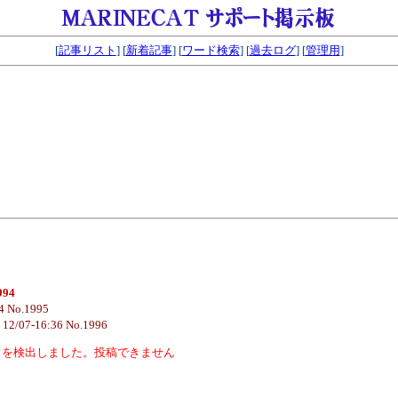
[
記事リスト
] [
新着記事
] [
ワード検索
] [
過去ログ
] [
管理用
]
3
994
4 No.1995
君
12/07-16:36 No.1996
スを検出しました。投稿できません