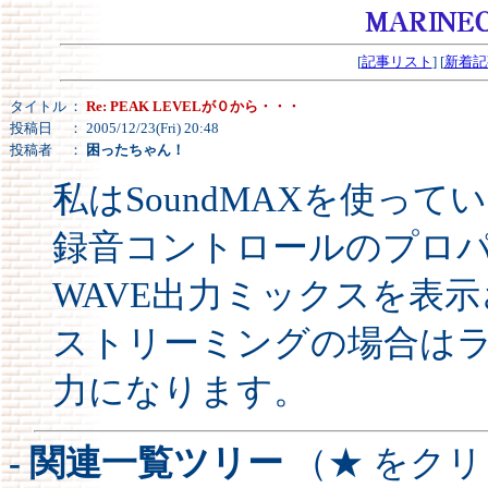
[
記事リスト
] [
新着記
タイトル
：
Re: PEAK LEVELが０から・・・
投稿日
： 2005/12/23(Fri) 20:48
投稿者
：
困ったちゃん！
私はSoundMAXを使っ
録音コントロールのプロ
WAVE出力ミックスを表
ストリーミングの場合は
力になります。
- 関連一覧ツリー
（★ をク