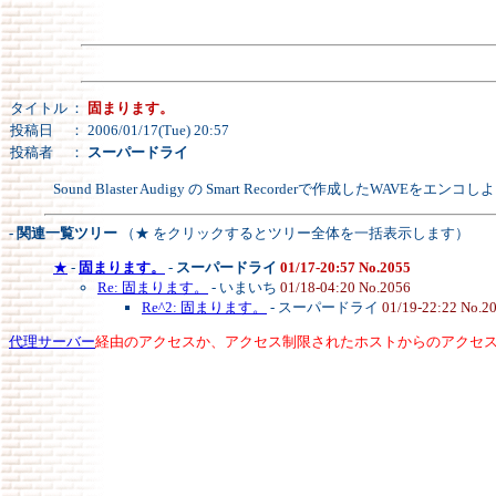
タイトル
：
固まります。
投稿日
： 2006/01/17(Tue) 20:57
投稿者
：
スーパードライ
Sound Blaster Audigy の Smart Recorderで作成した
- 関連一覧ツリー
（★ をクリックするとツリー全体を一括表示します）
★
-
固まります。
-
スーパードライ
01/17-20:57 No.2055
Re: 固まります。
- いまいち
01/18-04:20 No.2056
Re^2: 固まります。
- スーパードライ
01/19-22:22 No.2
代理サーバー
経由のアクセスか、アクセス制限されたホストからのアクセ