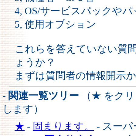
4, OS/サービスパック
5, 使用オプション
これらを答えていない質
ょうか？
まずは質問者の情報開示
- 関連一覧ツリー
（★ をク
します）
★
-
固まります。
- スー