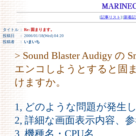
[
記事リスト
] [
新着記
タイトル
：
Re: 固まります。
投稿日
： 2006/01/18(Wed) 04:20
投稿者
：
いまいち
> Sound Blaster Audigy
エンコしようとすると固
けますか。
1, どのような問題が発生
2, 詳細な画面表示内容
3, 機種名・CPU名