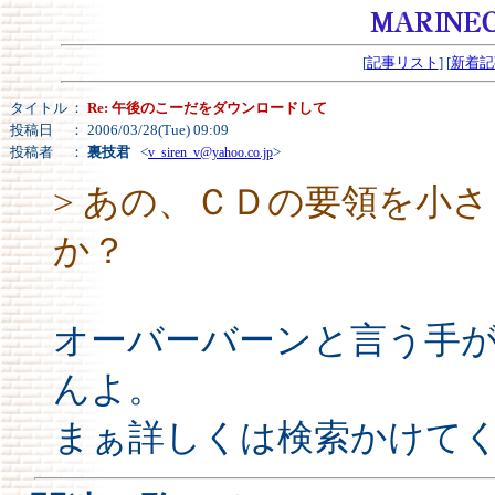
[
記事リスト
] [
新着記
タイトル
：
Re: 午後のこーだをダウンロードして
投稿日
： 2006/03/28(Tue) 09:09
投稿者
：
裏技君
<
>
v_siren_v@yahoo.co.jp
> あの、ＣＤの要領を小
か？
オーバーバーンと言う手
んよ。
まぁ詳しくは検索かけて