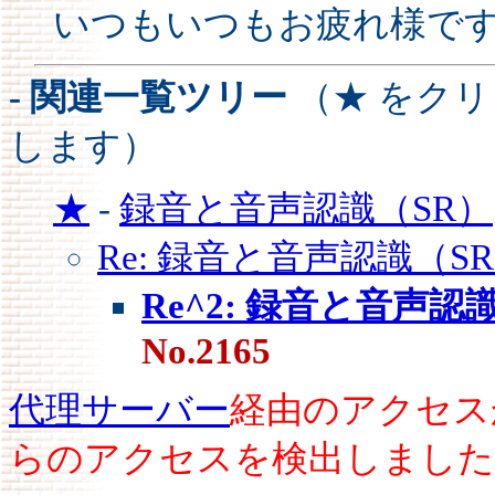
いつもいつもお疲れ様で
- 関連一覧ツリー
（★ をク
します）
★
-
録音と音声認識（SR）
Re: 録音と音声認識（S
Re^2: 録音と音声認
No.2165
代理サーバー
経由のアクセス
らのアクセスを検出しました