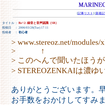
[
記事リスト
] [
新着記
タイトル
：
Re^2: 録音と音声認識（SR）
投稿日
： 2006/03/28(Tue) 17:11
投稿者
：
初心者
> www.stereoz.net/modules
> ↑
> このへんで聞いたほう
> STEREOZENKAIは
ありがとうございます。
お手数をおかけしてすみ