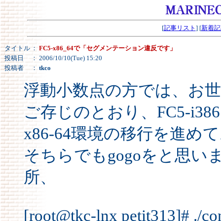
[
記事リスト
] [
新着記
タイトル
：
FC5-x86_64で「セグメンテーション違反です」
投稿日
： 2006/10/10(Tue) 15:20
投稿者
：
tkco
浮動小数点の方では、お
ご存じのとおり、FC5-i3
x86-64環境の移行を進め
そちらでもgogoをと思
所、
[root@tkc-lnx petit313]# ./co