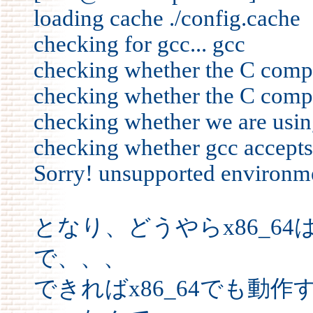
loading cache ./config.cache
checking for gcc... gcc
checking whether the C compil
checking whether the C compile
checking whether we are usi
checking whether gcc accepts 
Sorry! unsupported environm
となり、どうやらx86_6
で、、、
できればx86_64でも動