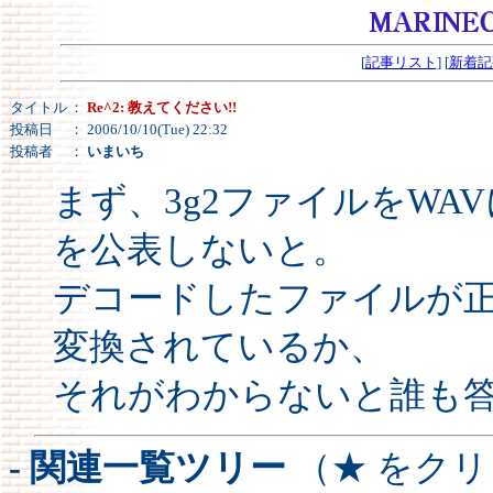
[
記事リスト
] [
新着記
タイトル
：
Re^2: 教えてください!!
投稿日
： 2006/10/10(Tue) 22:32
投稿者
：
いまいち
まず、3g2ファイルをW
を公表しないと。
デコードしたファイルが正しくW
変換されているか、
それがわからないと誰も
- 関連一覧ツリー
（★ をク