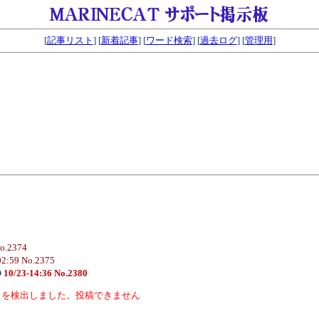
[
記事リスト
] [
新着記事
] [
ワード検索
] [
過去ログ
] [
管理用
]
No.2374
02:59 No.2375
O
10/23-14:36 No.2380
スを検出しました。投稿できません