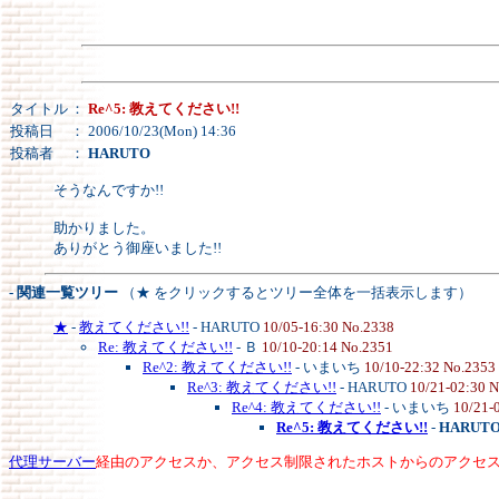
タイトル
：
Re^5: 教えてください!!
投稿日
： 2006/10/23(Mon) 14:36
投稿者
：
HARUTO
そうなんですか!!
助かりました。
ありがとう御座いました!!
- 関連一覧ツリー
（★ をクリックするとツリー全体を一括表示します）
★
-
教えてください!!
- HARUTO
10/05-16:30 No.2338
Re: 教えてください!!
- Ｂ
10/10-20:14 No.2351
Re^2: 教えてください!!
- いまいち
10/10-22:32 No.2353
Re^3: 教えてください!!
- HARUTO
10/21-02:30 
Re^4: 教えてください!!
- いまいち
10/21-
Re^5: 教えてください!!
-
HARUT
代理サーバー
経由のアクセスか、アクセス制限されたホストからのアクセ