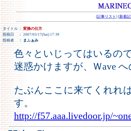
[
記事リスト
] [
新着記
タイトル
：
変換の仕方
投稿日
： 2007/03/17(Sat) 17:39
投稿者
：
まふぁみ
色々といじってはいるの
迷惑かけますが、Ｗave 
たぶんここに来てくれれ
す。
http://f57.aaa.livedoor.jp/~on