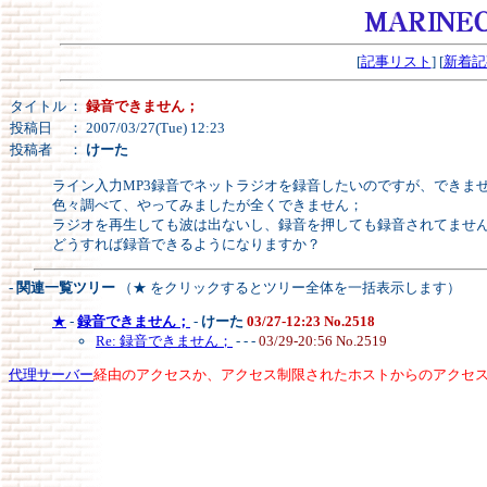
[
記事リスト
] [
新着記
タイトル
：
録音できません；
投稿日
： 2007/03/27(Tue) 12:23
投稿者
：
けーた
ライン入力MP3録音でネットラジオを録音したいのですが、できま
色々調べて、やってみましたが全くできません；
ラジオを再生しても波は出ないし、録音を押しても録音されてませ
どうすれば録音できるようになりますか？
- 関連一覧ツリー
（★ をクリックするとツリー全体を一括表示します）
★
-
録音できません；
-
けーた
03/27-12:23 No.2518
Re: 録音できません；
- - -
03/29-20:56 No.2519
代理サーバー
経由のアクセスか、アクセス制限されたホストからのアクセ