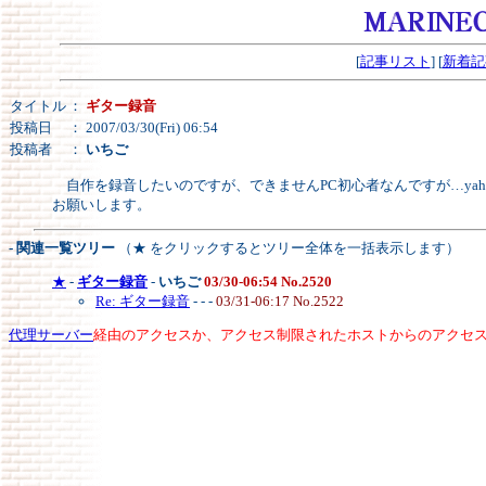
[
記事リスト
] [
新着記
タイトル
：
ギター録音
投稿日
： 2007/03/30(Fri) 06:54
投稿者
：
いちご
自作を録音したいのですが、できませんPC初心者なんですが…ya
お願いします。
- 関連一覧ツリー
（★ をクリックするとツリー全体を一括表示します）
★
-
ギター録音
-
いちご
03/30-06:54 No.2520
Re: ギター録音
- - -
03/31-06:17 No.2522
代理サーバー
経由のアクセスか、アクセス制限されたホストからのアクセ