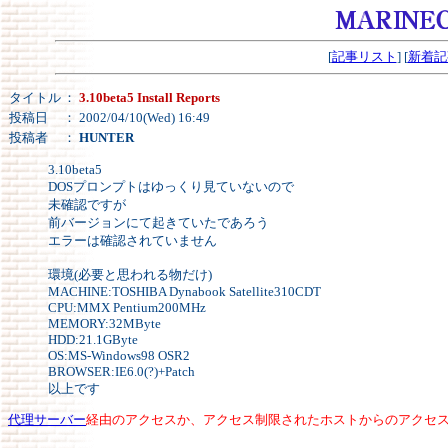
[
記事リスト
] [
新着記
タイトル
：
3.10beta5 Install Reports
投稿日
： 2002/04/10(Wed) 16:49
投稿者
：
HUNTER
3.10beta5
DOSプロンプトはゆっくり見ていないので
未確認ですが
前バージョンにて起きていたであろう
エラーは確認されていません
環境(必要と思われる物だけ)
MACHINE:TOSHIBA Dynabook Satellite310CDT
CPU:MMX Pentium200MHz
MEMORY:32MByte
HDD:21.1GByte
OS:MS-Windows98 OSR2
BROWSER:IE6.0(?)+Patch
以上です
代理サーバー
経由のアクセスか、アクセス制限されたホストからのアクセ