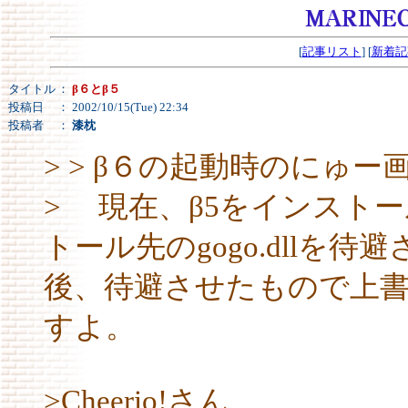
[
記事リスト
] [
新着記
タイトル
：
β６とβ５
投稿日
： 2002/10/15(Tue) 22:34
投稿者
：
漆枕
> > β６の起動時のにゅ
> 現在、β5をインスト
トール先のgogo.dllを
後、待避させたもので上
すよ。
>Cheerio!さん