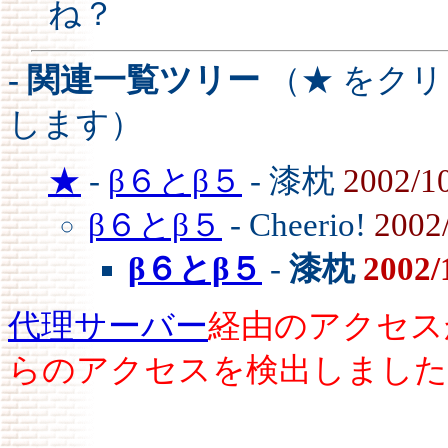
ね？
- 関連一覧ツリー
（★ をク
します）
★
-
β６とβ５
- 漆枕
2002/1
β６とβ５
- Cheerio!
2002
β６とβ５
-
漆枕
2002/
代理サーバー
経由のアクセス
らのアクセスを検出しました