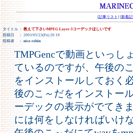
[
記事リスト
] [
新着記
タイトル
：
教えて下さいMPEG Layer-3コーデックほしいです
投稿日
： 2003/05/23(Fri) 20:19
投稿者
：
nico robin
TMPGencで動画といっ
ているのですが、午後のこ
をインストールしておく
後のこ～だをインストールしま
ーデックの表示がでてき
には何をしなければいけ
午後のこ～だにてwavをm