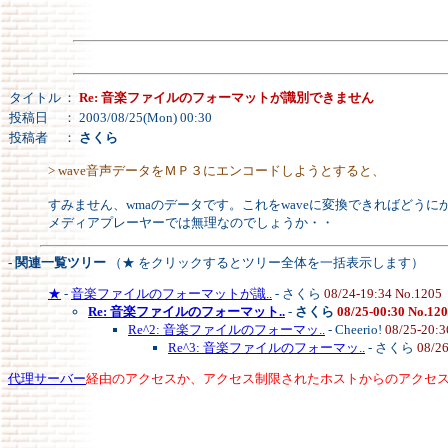
タイトル
：
Re: 音楽ファイルのフォーマットが識別できません
投稿日
： 2003/08/25(Mon) 00:30
投稿者
：
さくら
> wave音声データをＭＰ３にエンコードしようとすると、
すみません、wmaのデータです。これをwaveに変換できればどう
メディアプレーヤーでは無理なのでしょうか・・
- 関連一覧ツリー
（★ をクリックするとツリー全体を一括表示します）
★
-
音楽ファイルのフォーマットが識..
- さくら
08/24-19:34 No.1205
Re: 音楽ファイルのフォーマット..
-
さくら
08/25-00:30 No.12
Re^2: 音楽ファイルのフォーマッ..
- Cheerio!
08/25-20:3
Re^3: 音楽ファイルのフォーマッ..
- さくら
08/2
代理サーバー
経由のアクセスか、アクセス制限されたホストからのアクセ