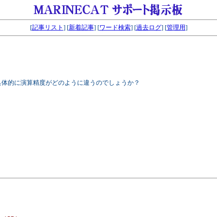
[
記事リスト
] [
新着記事
] [
ワード検索
] [
過去ログ
] [
管理用
]
具体的に演算精度がどのように違うのでしょうか？