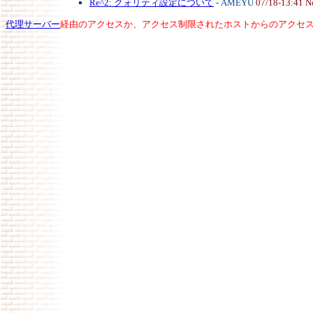
Re^2: クォリティ設定について
- AMEYU
07/18-13:41 N
代理サーバー
経由のアクセスか、アクセス制限されたホストからのアクセ