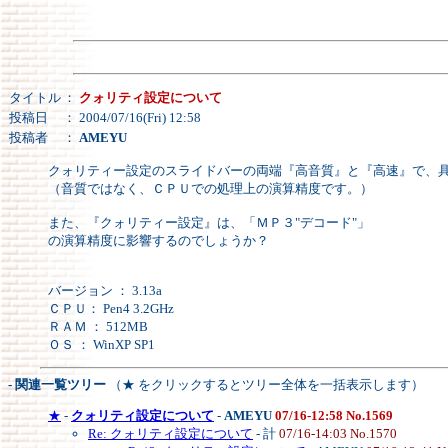
タイトル
：
クォリティ設定について
投稿日
： 2004/07/16(Fri) 12:58
投稿者
：
AMEYU
クォリティー設定のスライドバーの両端『高音質』と『高速』で、
（音質ではなく、ＣＰＵでの処理上の演算精度です。）
また、『クォリティー設定』は、「ＭＰ３"デコード"」
の演算精度に影響するのでしょうか？
バージョン ： 3.13a
ＣＰＵ： Pen4 3.2GHz
ＲＡＭ ： 512MB
ＯＳ ： WinXP SP1
- 関連一覧ツリー
（★ をクリックするとツリー全体を一括表示します）
★
-
クォリティ設定について
-
AMEYU
07/16-12:58 No.1569
Re: クォリティ設定について
- 計
07/16-14:03 No.1570