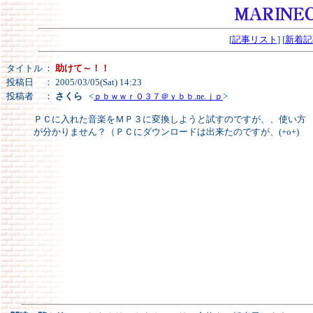
[
記事リスト
] [
新着記
タイトル
：
助けて～！！
投稿日
： 2005/03/05(Sat) 14:23
投稿者
：
さくら
<
>
ｐｂｗｗｒ０３７＠ｙｂｂ.ne.ｊｐ
ＰＣに入れた音楽をＭＰ３に変換しようと試すのですが、、使い方
が分かりません？（ＰＣにダウンロードは出来たのですが、(+o+)