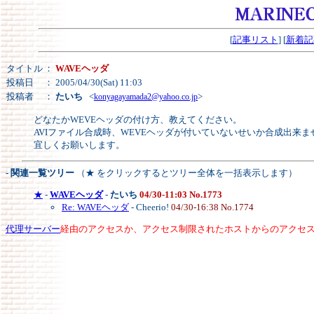
[
記事リスト
] [
新着記
タイトル
：
WAVEヘッダ
投稿日
： 2005/04/30(Sat) 11:03
投稿者
：
たいち
<
>
konyagayamada2@yahoo.co.jp
どなたかWEVEヘッダの付け方、教えてください。
AVIファイル合成時、WEVEヘッダが付いていないせいか合成出来ま
宜しくお願いします。
- 関連一覧ツリー
（★ をクリックするとツリー全体を一括表示します）
★
-
WAVEヘッダ
-
たいち
04/30-11:03 No.1773
Re: WAVEヘッダ
- Cheerio!
04/30-16:38 No.1774
代理サーバー
経由のアクセスか、アクセス制限されたホストからのアクセ