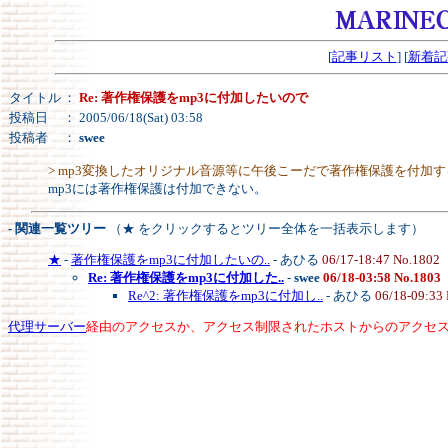
[
記事リスト
] [
新着記
タイトル
：
Re: 著作権保護をmp3に付加したいので
投稿日
： 2005/06/18(Sat) 03:58
投稿者
：
swee
> mp3変換したオリジナル音源等に午後こーだで著作権保護を付加
mp3には著作権保護は付加できない。
- 関連一覧ツリー
（★ をクリックするとツリー全体を一括表示します）
★
-
著作権保護をmp3に付加したいの..
- あひる
06/17-18:47 No.1802
Re: 著作権保護をmp3に付加した..
-
swee
06/18-03:58 No.1803
Re^2: 著作権保護をmp3に付加し..
- あひる
06/18-09:33
代理サーバー
経由のアクセスか、アクセス制限されたホストからのアクセ