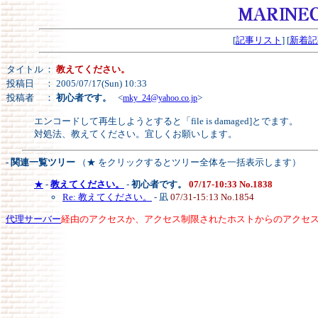
[
記事リスト
] [
新着記
タイトル
：
教えてください。
投稿日
： 2005/07/17(Sun) 10:33
投稿者
：
初心者です。
<
>
mky_24@yahoo.co.jp
エンコードして再生しようとすると「file is damaged]とでます。
対処法、教えてください。宜しくお願いします。
- 関連一覧ツリー
（★ をクリックするとツリー全体を一括表示します）
★
-
教えてください。
-
初心者です。
07/17-10:33 No.1838
Re: 教えてください。
- 凪
07/31-15:13 No.1854
代理サーバー
経由のアクセスか、アクセス制限されたホストからのアクセ