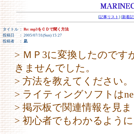
[
記事リスト
] [
新着記
タイトル
：
Re: mp3をＣＤで聞く方法
投稿日
： 2005/07/31(Sun) 15:27
投稿者
：
凪
> ＭＰ3に変換したので
きませんでした。
> 方法を教えてください。
> ライティングソフトはn
> 掲示板で関連情報を見
> 初心者でもわかるよう