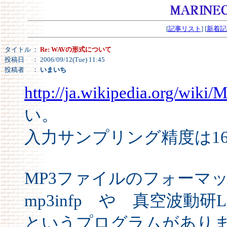
[
記事リスト
] [
新着記
タイトル
：
Re: WAVの形式について
投稿日
： 2006/09/12(Tue) 11:45
投稿者
：
いまいち
http://ja.wikipedia.org/wiki/
い。
入力サンプリング精度は16
MP3ファイルのフォー
mp3infp や 真空波動研Li
というプログラムがあり