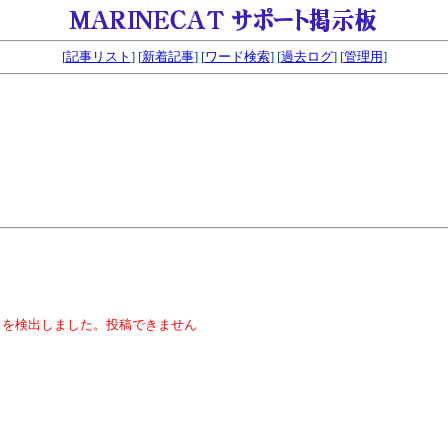
[
記事リスト
] [
新着記事
] [
ワード検索
] [
過去ログ
] [
管理用
]
スを検出しました。投稿できません