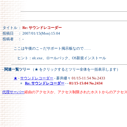
タイトル
：
Re: サウンドレコーダー
投稿日
： 2007/01/15(Mon) 15:04
投稿者
：
-
ここは午後のこ～だサポート掲示板なので……
ヒント：sfc.exe、ロールバック、OS新規インストール
- 関連一覧ツリー
（★ をクリックするとツリー全体を一括表示します）
★
-
サウンドレコーダー
- 蒼井縷々
01/15-11:54 No.2433
Re: サウンドレコーダー
-
-
01/15-15:04 No.2434
代理サーバー
経由のアクセスか、アクセス制限されたホストからのアクセ