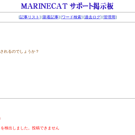
[
記事リスト
] [
新着記事
] [
ワード検索
] [
過去ログ
] [
管理用
]
正されるのでしょうか？
。
3
スを検出しました。投稿できません