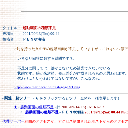
タイトル
：
起動画面の種類不足
投稿日
： 2001/09/13(Thu) 00:44
投稿者
：
ＰＥＮ＠海猫
> 剣を持った女の子の起動画面が不足していますが，これはいつ修
いきなり回答に窮する質問ですネ。
不足分に関しては、絵がこないため補完できないでいる
状態です。絵が来次第、修正差分が作成されるものと思われます
代わり…というわけではないですが、こんなのも。
http://www.marinecat.net/test/gogo3r1.png
- 関連一覧ツリー
（★ をクリックするとツリー全体を一括表示します）
★
-
起動画面の種類不足
- 計
2001/09/14(Fri) 16:16 No.2
起動画面の種類不足
-
ＰＥＮ＠海猫
2001/09/15(Sat) 00:44 No.
代理サーバー
経由のアクセスか、アクセス制限されたホストからのアクセ