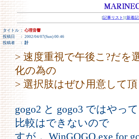
[
記事リスト
] [
新着記
タイトル
：
心理音響
投稿日
： 2002/04/07(Sun) 00:46
投稿者
：
計
> 速度重視で午後こ?だ
化の為の
> 選択肢はぜひ用意して
gogo2 と gogo3 で
比較はできないので
すが， WinGOGO.exe f