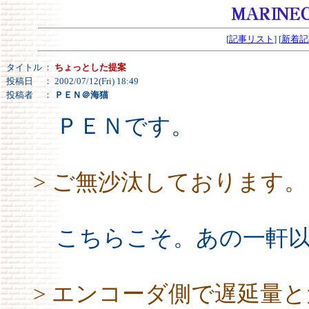
[
記事リスト
] [
新着記
タイトル
：
ちょっとした提案
投稿日
： 2002/07/12(Fri) 18:49
投稿者
：
ＰＥＮ＠海猫
ＰＥＮです。
> ご無沙汰しております。
こちらこそ。あの一軒以来
> エンコーダ側で遅延量