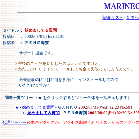
[
記事リスト
] [
新着記
タイトル
：
始めまして＆質問
投稿日
： 2002/08/01(Thu) 02:29
投稿者
：
ＰＥＮ＠海猫
サポート担当です。
> 午後のこ～だをＤＬしたのはいいんですけど。
> わたしのＰＣでインストールしても全て失敗してしまうんです。
過去記事の[524],[526]を参考に、インストールしてみて
いただけますか？
- 関連一覧ツリー
（★ をクリックするとツリー全体を一括表示します）
★
-
始めまして＆質問
- ＧＡＮＫＯ
2002/07/31(Wed) 12:23 No.591
始めまして＆質問
-
ＰＥＮ＠海猫
2002/08/02(Fri) 02:29 No.59
代理サーバー
経由のアクセスか、アクセス制限されたホストからのアクセ