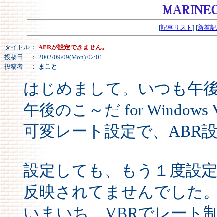
[
記事リスト
] [
新着記
タイトル
：
ABRが設定できません。
投稿日
： 2002/09/09(Mon) 02:01
投稿者
：
まこと
はじめまして。いつも午
午後のこ～だ for Windows 
可変レート設定で、ABR
設定しても、もう１度設定
反映されてませんでした
いまいち、VBRでレート