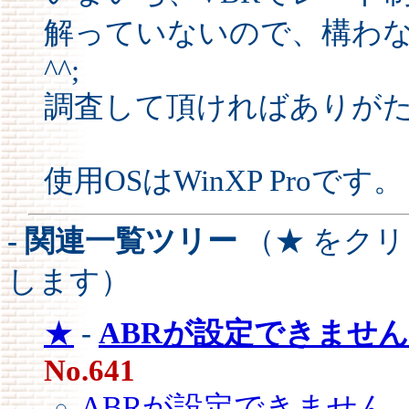
解っていないので、構わ
^^;
調査して頂ければありがた
使用OSはWinXP Proです。
- 関連一覧ツリー
（★ をク
します）
★
-
ABRが設定できませ
No.641
ABRが設定できません