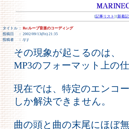
[
記事リスト
] [
新着記
タイトル
：
Re:ループ音楽のコーディング
投稿日
： 2002/09/13(Fri) 21:35
投稿者
：
/|/ |/
その現象が起こるのは、
MP3のフォーマット上の
現在では、特定のエンコ
しか解決できません。
曲の頭と曲の末尾にほぼ