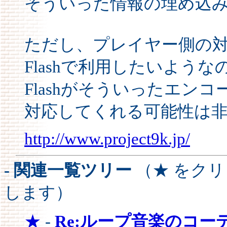
そういった情報の埋め込
ただし、プレイヤー側の
Flashで利用したいよう
Flashがそういったエン
対応してくれる可能性は
http://www.project9k.jp/
- 関連一覧ツリー
（★ をク
します）
★
-
Re:ループ音楽のコー