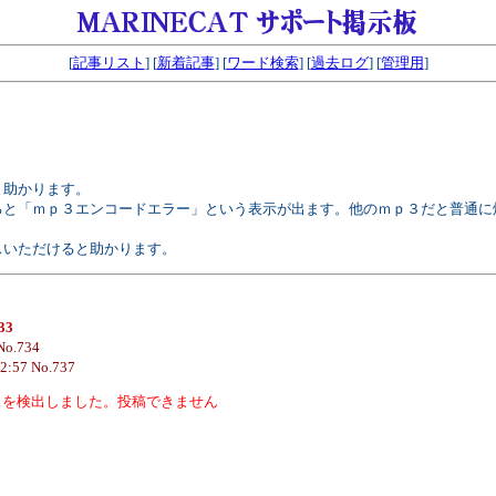
[
記事リスト
] [
新着記事
] [
ワード検索
] [
過去ログ
] [
管理用
]
と助かります。
ると「ｍｐ３エンコードエラー」という表示が出ます。他のｍｐ３だと普通に
スいただけると助かります。
33
 No.734
12:57 No.737
スを検出しました。投稿できません