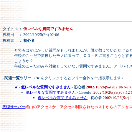
タイトル
：
低レベルな質問ですみません
投稿日
： 2002/10/25(Fri) 02:06
投稿者
：
初心者
とてもばかばかしい質問かもしれませんが、誰か教えていただける
午後のこ～だで変換したモノに限って、ＣＤ－Ｒに書きこもうとす
しょうか？
午後のこ～だのみを対象としていない質問ですみません。アドバイ
- 関連一覧ツリー
（★ をクリックするとツリー全体を一括表示します）
★
-
低レベルな質問ですみません
-
初心者
2002/10/26(Sat) 02:06 No.7
低レベルな質問ですみません
- Cheerio!
2002/10/26(Sat) 07:12
低レベルな質問ですみません
- 初心者
2002/10/26(Sat) 
代理サーバー
経由のアクセスか、アクセス制限されたホストからのアクセ