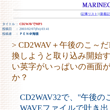
[
記事リスト
] [
新着記
タイトル
：
CD2WAVでMP3
投稿日
： 2003/02/07(Fri) 03:41
投稿者
：
ＰＥＮ＠海猫
> CD2WAV＋午後のこ～だ
換しようと取り込み開始
い英字がいっぱいの画面
か？
CD2WAV32で、"午後
WAVEファイルで吐き出